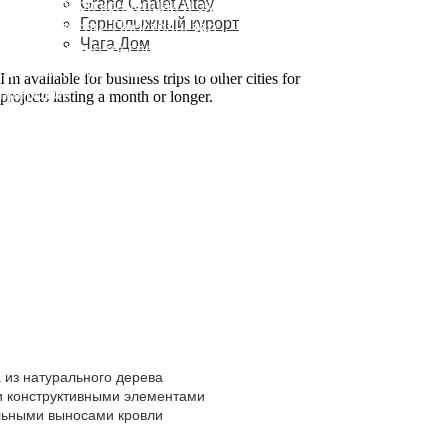
Grand Chalet Altay
рхитектурной концепции и окруженный
Горнолыжный курорт
войным лесом. Пространство
Чага Дом
риентировано на спокойный отдых,
единение и тактильный контакт
I'm available for business trips to other cities for
 природой.
projects lasting a month or longer.
 из натурального дерева
и конструктивными элементами
льными выносами кровли