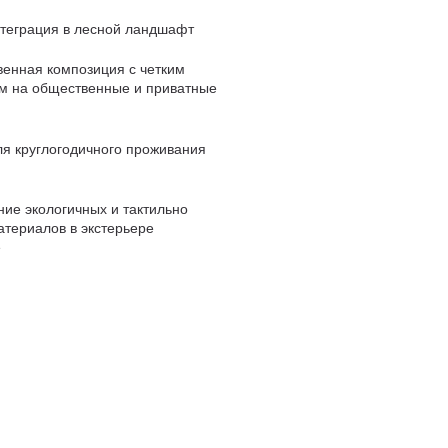
нтеграция в лесной ландшафт
венная композиция с четким
м на общественные и приватные
ля круглогодичного проживания
ие экологичных и тактильно
атериалов в экстерьере
е